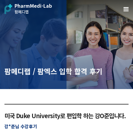
PharmMedi-Lab
팜메디랩
팜메디랩 / 팜엑스 입학 합격 후기
미국 Duke University로 편입학 하는 강O준입니다.
강*준님 수강후기