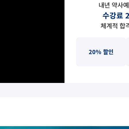
내년 약사예
수강료 
체계적 합
20% 할인