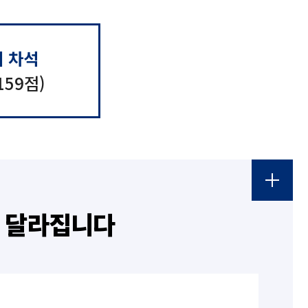
체 차석
59점)
면 달라집니다