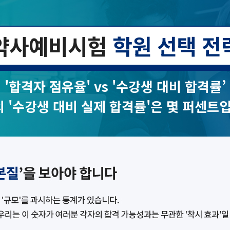
약사예비시험
학원 선택 전
'합격자 점유율' vs '수강생 대비 합격률’
 '수강생 대비 실제 합격률'은 몇 퍼센트