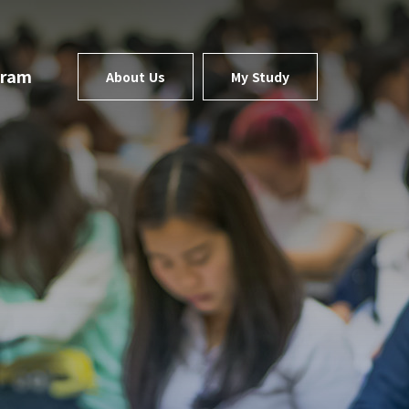
gram
About Us
My Study