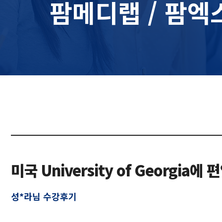
팜메디랩 / 팜엑
미국 University of Georgi
성*라님 수강후기