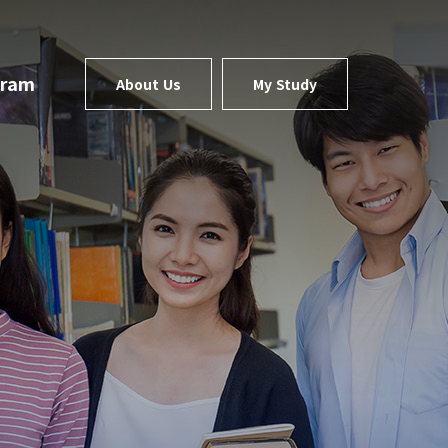
gram
About Us
My Study