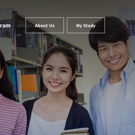
gram
About Us
My Study