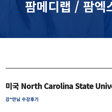
팜메디랩 / 팜엑
미국 North Carolina State U
강*안님 수강후기